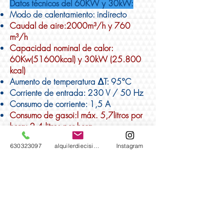
Datos técnicos del 60KW y 30kW:
Modo de calentamiento: indirecto
Caudal de aire:2000m³/h y 760
m³/h
Capacidad nominal de calor:
60Kw(51600kcal) y 30kW (25.800
kcal)
Aumento de temperatura ΔT: 95°C
Corriente de entrada: 230 V / 50 Hz
Consumo de corriente: 1,5 A
Consumo de gasoi:l máx. 5,7litros por
hora: 2,4 litros por hora.
Termostato: integrada
630323097
alquilerdiecisiete@gmail.com
Instagram
Quemador de gasoil: bomba
Danfoss®-Pumpe
Conexión de chimenea Ø: 150mm y
120 mm
Nivel de sonido (distancia de 1 m): 78
dB (A)
Capacidad del depósito: 68l y 56