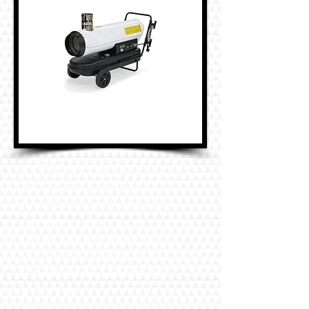
CAÑÓN DE CALOR + MANGA
DE HASTA 7,5m CON
COMBUSTIÓN INDIRECTA
GENERANDO CALOR LIMPIO
DE 80,60Kw Y 30kW DE
POTENCIA, IDEAL PARA
CALDEAR SU LUGAR DEL
EVENTO.
INCLUYE CAÑÓN CON